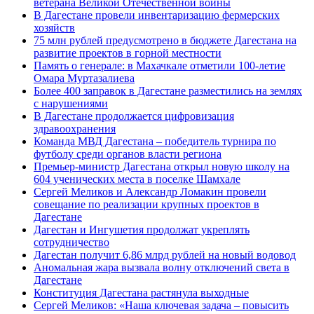
ветерана Великой Отечественной войны
В Дагестане провели инвентаризацию фермерских
хозяйств
75 млн рублей предусмотрено в бюджете Дагестана на
развитие проектов в горной местности
Память о генерале: в Махачкале отметили 100-летие
Омара Муртазалиева
Более 400 заправок в Дагестане разместились на землях
с нарушениями
В Дагестане продолжается цифровизация
здравоохранения
Команда МВД Дагестана – победитель турнира по
футболу среди органов власти региона
Премьер-министр Дагестана открыл новую школу на
604 ученических места в поселке Шамхале
Сергей Меликов и Александр Ломакин провели
совещание по реализации крупных проектов в
Дагестане
Дагестан и Ингушетия продолжат укреплять
сотрудничество
Дагестан получит 6,86 млрд рублей на новый водовод
Аномальная жара вызвала волну отключений света в
Дагестане
Конституция Дагестана растянула выходные
Сергей Меликов: «Наша ключевая задача – повысить