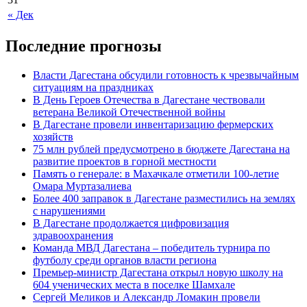
« Дек
Последние прогнозы
Власти Дагестана обсудили готовность к чрезвычайным
ситуациям на праздниках
В День Героев Отечества в Дагестане чествовали
ветерана Великой Отечественной войны
В Дагестане провели инвентаризацию фермерских
хозяйств
75 млн рублей предусмотрено в бюджете Дагестана на
развитие проектов в горной местности
Память о генерале: в Махачкале отметили 100-летие
Омара Муртазалиева
Более 400 заправок в Дагестане разместились на землях
с нарушениями
В Дагестане продолжается цифровизация
здравоохранения
Команда МВД Дагестана – победитель турнира по
футболу среди органов власти региона
Премьер-министр Дагестана открыл новую школу на
604 ученических места в поселке Шамхале
Сергей Меликов и Александр Ломакин провели