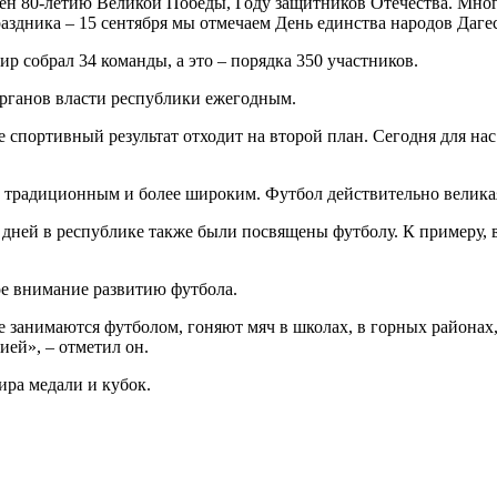
щен 80-летию Великой Победы, Году защитников Отечества. Мног
здника – 15 сентября мы отмечаем День единства народов Дагес
ир собрал 34 команды, а это – порядка 350 участников.
органов власти республики ежегодным.
е спортивный результат отходит на второй план. Сегодня для на
 традиционным и более широким. Футбол действительно великая 
 дней в республике также были посвящены футболу. К примеру,
шое внимание развитию футбола.
 занимаются футболом, гоняют мяч в школах, в горных районах,
ей», – отметил он.
ира медали и кубок.