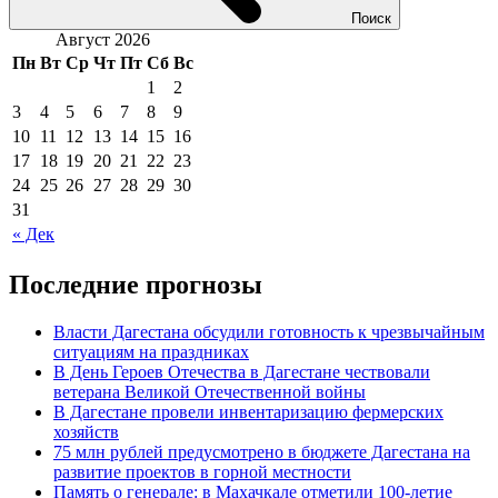
Поиск
Август 2026
Пн
Вт
Ср
Чт
Пт
Сб
Вс
1
2
3
4
5
6
7
8
9
10
11
12
13
14
15
16
17
18
19
20
21
22
23
24
25
26
27
28
29
30
31
« Дек
Последние прогнозы
Власти Дагестана обсудили готовность к чрезвычайным
ситуациям на праздниках
В День Героев Отечества в Дагестане чествовали
ветерана Великой Отечественной войны
В Дагестане провели инвентаризацию фермерских
хозяйств
75 млн рублей предусмотрено в бюджете Дагестана на
развитие проектов в горной местности
Память о генерале: в Махачкале отметили 100-летие