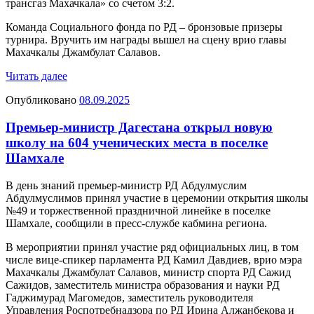
трансгаз Махачкала» со счетом 3:2.
Команда Социального фонда по РД – бронзовые призеры
турнира. Вручить им награды вышел на сцену врио главы
Махачкалы Джамбулат Салавов.
Читать далее
Опубликовано
08.09.2025
Премьер-министр Дагестана открыл новую
школу на 604 ученических места в поселке
Шамхале
В день знаний премьер-министр РД Абдулмуслим
Абдулмуслимов принял участие в церемонии открытия школы
№49 и торжественной праздничной линейке в поселке
Шамхале, сообщили в пресс-службе кабмина региона.
В мероприятии принял участие ряд официальных лиц, в том
числе вице-спикер парламента РД Камил Давдиев, врио мэра
Махачкалы Джамбулат Салавов, министр спорта РД Сажид
Сажидов, заместитель министра образования и науки РД
Гаджимурад Магомедов, заместитель руководителя
Управления Роспотребнадзора по РД Ирина Алжанбекова и