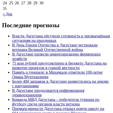
24
25
26
27
28
29
30
31
« Дек
Последние прогнозы
Власти Дагестана обсудили готовность к чрезвычайным
ситуациям на праздниках
В День Героев Отечества в Дагестане чествовали
ветерана Великой Отечественной войны
В Дагестане провели инвентаризацию фермерских
хозяйств
75 млн рублей предусмотрено в бюджете Дагестана на
развитие проектов в горной местности
Память о генерале: в Махачкале отметили 100-летие
Омара Муртазалиева
Более 400 заправок в Дагестане разместились на землях
с нарушениями
В Дагестане продолжается цифровизация
здравоохранения
Команда МВД Дагестана – победитель турнира по
футболу среди органов власти региона
Премьер-министр Дагестана открыл новую школу на