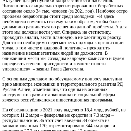
Актуален для республики вопрос занятости населения.
Численность официально зарегистрированных безработных
составила около 34 тыс. человек (за 2021 год). Наиболее остро
проблема безработицы стоит среди молодежи. «И здесь
необходимо изменить систему таким образом, чтобы более
динамично развиваться по решению данной проблемы. А для
этого мы должны вести учет. Опираясь на статистику,
проводить анализ, вести плановую, а не хаотичную работу.
Для этого необходимо пересмотреть подходы к организации
труда, в том числе в кадровой политике – прекратить
назначение некомпетентных людей на должности. В
ближайший месяц мы создадим кадровую комиссию и будем
определять степень пригодности и компетентности
управленцев», – заявил Глава Дагестана.
С основным докладом по обсуждаемому вопросу выступил
врио министра экономики и территориального развития РД
Руслан Алиев, отметивший, что одним из основных
инструментов развития экономики и социальной сферы
является республиканская инвестиционная программа.
На её реализацию в 2021 году выделено 18,4 млрд рублей, из
которых 11,2 млрд – федеральные средства и 7,3 млрд –
республиканские. За этот счёт введены 34 объекта из
запланированных 170, отремонтировано 344 км дорог и
построено 27,3 км, отремонтировано 12 мостов