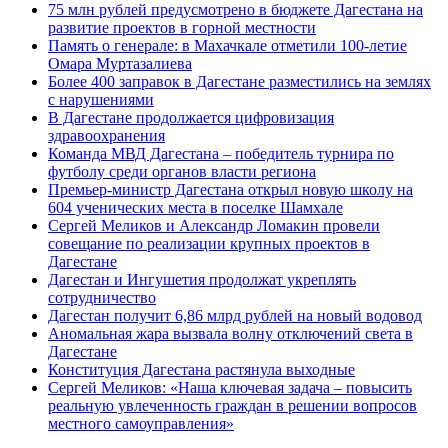
75 млн рублей предусмотрено в бюджете Дагестана на
развитие проектов в горной местности
Память о генерале: в Махачкале отметили 100-летие
Омара Муртазалиева
Более 400 заправок в Дагестане разместились на землях
с нарушениями
В Дагестане продолжается цифровизация
здравоохранения
Команда МВД Дагестана – победитель турнира по
футболу среди органов власти региона
Премьер-министр Дагестана открыл новую школу на
604 ученических места в поселке Шамхале
Сергей Меликов и Александр Ломакин провели
совещание по реализации крупных проектов в
Дагестане
Дагестан и Ингушетия продолжат укреплять
сотрудничество
Дагестан получит 6,86 млрд рублей на новый водовод
Аномальная жара вызвала волну отключений света в
Дагестане
Конституция Дагестана растянула выходные
Сергей Меликов: «Наша ключевая задача – повысить
реальную увлеченность граждан в решении вопросов
местного самоуправления»