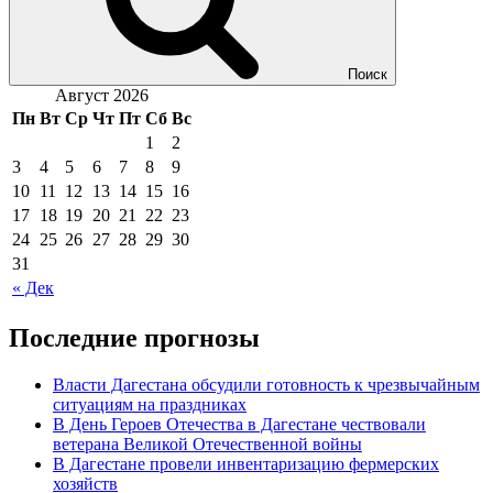
Поиск
Август 2026
Пн
Вт
Ср
Чт
Пт
Сб
Вс
1
2
3
4
5
6
7
8
9
10
11
12
13
14
15
16
17
18
19
20
21
22
23
24
25
26
27
28
29
30
31
« Дек
Последние прогнозы
Власти Дагестана обсудили готовность к чрезвычайным
ситуациям на праздниках
В День Героев Отечества в Дагестане чествовали
ветерана Великой Отечественной войны
В Дагестане провели инвентаризацию фермерских
хозяйств