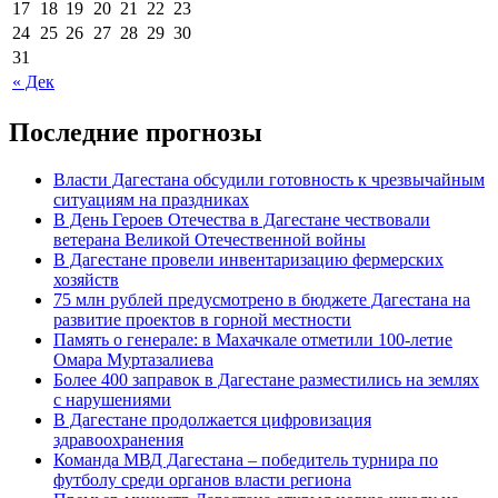
17
18
19
20
21
22
23
24
25
26
27
28
29
30
31
« Дек
Последние прогнозы
Власти Дагестана обсудили готовность к чрезвычайным
ситуациям на праздниках
В День Героев Отечества в Дагестане чествовали
ветерана Великой Отечественной войны
В Дагестане провели инвентаризацию фермерских
хозяйств
75 млн рублей предусмотрено в бюджете Дагестана на
развитие проектов в горной местности
Память о генерале: в Махачкале отметили 100-летие
Омара Муртазалиева
Более 400 заправок в Дагестане разместились на землях
с нарушениями
В Дагестане продолжается цифровизация
здравоохранения
Команда МВД Дагестана – победитель турнира по
футболу среди органов власти региона