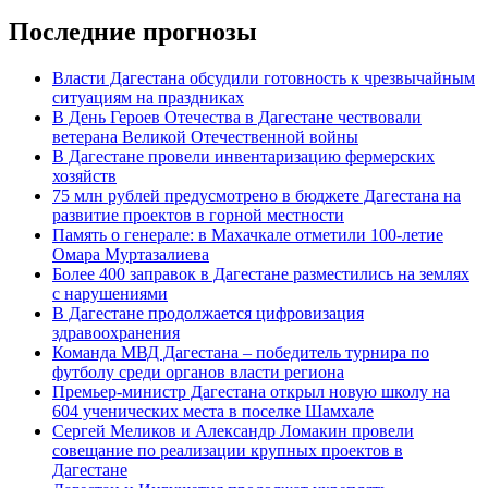
Последние прогнозы
Власти Дагестана обсудили готовность к чрезвычайным
ситуациям на праздниках
В День Героев Отечества в Дагестане чествовали
ветерана Великой Отечественной войны
В Дагестане провели инвентаризацию фермерских
хозяйств
75 млн рублей предусмотрено в бюджете Дагестана на
развитие проектов в горной местности
Память о генерале: в Махачкале отметили 100-летие
Омара Муртазалиева
Более 400 заправок в Дагестане разместились на землях
с нарушениями
В Дагестане продолжается цифровизация
здравоохранения
Команда МВД Дагестана – победитель турнира по
футболу среди органов власти региона
Премьер-министр Дагестана открыл новую школу на
604 ученических места в поселке Шамхале
Сергей Меликов и Александр Ломакин провели
совещание по реализации крупных проектов в
Дагестане