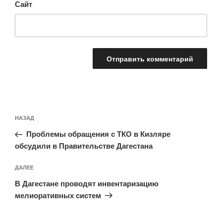
Сайт
Навигация
Предыдущая
НАЗАД
по
запись:
записям
Проблемы обращения с ТКО в Кизляре
обсудили в Правительстве Дагестана
Следующая
ДАЛЕЕ
запись
В Дагестане проводят инвентаризацию
мелиоративных систем