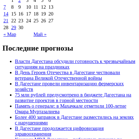
1
2
3
4
5
6
7
8
9
10
11
12
13
14
15
16
17
18
19
20
21
22
23
24
25
26
27
28
29
30
« Мар
Май »
Последние прогнозы
Власти Дагестана обсудили готовность к чрезвычайным
ситуациям на праздниках
В День Героев Отечества в Дагестане чествовали
ветерана Великой Отечественной войны
В Дагестане провели инвентаризацию фермерских
хозяйств
75 млн рублей предусмотрено в бюджете Дагестана на
развитие проектов в горной местности
Память о генерале: в Махачкале отметили 100-летие
Омара Муртазалиева
Более 400 заправок в Дагестане разместились на землях
с нарушениями
В Дагестане продолжается цифровизация
здравоохранения