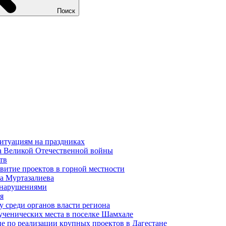
Поиск
ситуациям на праздниках
на Великой Отечественной войны
тв
звитие проектов в горной местности
ра Муртазалиева
с нарушениями
я
 среди органов власти региона
ученических места в поселке Шамхале
е по реализации крупных проектов в Дагестане