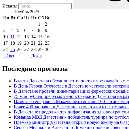
Искать:
Ноябрь 2025
Пн
Вт
Ср
Чт
Пт
Сб
Вс
1
2
3
4
5
6
7
8
9
10
11
12
13
14
15
16
17
18
19
20
21
22
23
24
25
26
27
28
29
30
« Окт
Дек »
Последние прогнозы
Власти Дагестана обсудили готовность к чрезвычайным 
В День Героев Отечества в Дагестане чествовали ветера
В Дагестане провели инвентаризацию фермерских хозяйс
75 млн рублей предусмотрено в бюджете Дагестана на ра
Память о генерале: в Махачкале отметили 100-летие Ома
Более 400 заправок в Дагестане разместились на землях 
В Дагестане продолжается цифровизация здравоохранени
Команда МВД Дагестана – победитель турнира по футболу
Премьер-министр Дагестана открыл новую школу на 604 
Сергей Меликов и Александр Ломакин провели совещани