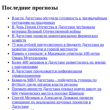
Последние прогнозы
Власти Дагестана обсудили готовность к чрезвычайным
ситуациям на праздниках
В День Героев Отечества в Дагестане чествовали
ветерана Великой Отечественной войны
В Дагестане провели инвентаризацию фермерских
хозяйств
75 млн рублей предусмотрено в бюджете Дагестана на
развитие проектов в горной местности
Память о генерале: в Махачкале отметили 100-летие
Омара Муртазалиева
Более 400 заправок в Дагестане разместились на землях
с нарушениями
В Дагестане продолжается цифровизация
здравоохранения
Команда МВД Дагестана – победитель турнира по
футболу среди органов власти региона
Премьер-министр Дагестана открыл новую школу на
604 ученических места в поселке Шамхале
Сергей Меликов и Александр Ломакин провели
совещание по реализации крупных проектов в
Дагестане