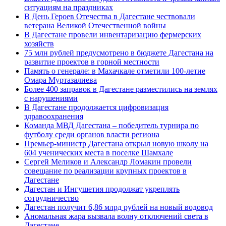
ситуациям на праздниках
В День Героев Отечества в Дагестане чествовали
ветерана Великой Отечественной войны
В Дагестане провели инвентаризацию фермерских
хозяйств
75 млн рублей предусмотрено в бюджете Дагестана на
развитие проектов в горной местности
Память о генерале: в Махачкале отметили 100-летие
Омара Муртазалиева
Более 400 заправок в Дагестане разместились на землях
с нарушениями
В Дагестане продолжается цифровизация
здравоохранения
Команда МВД Дагестана – победитель турнира по
футболу среди органов власти региона
Премьер-министр Дагестана открыл новую школу на
604 ученических места в поселке Шамхале
Сергей Меликов и Александр Ломакин провели
совещание по реализации крупных проектов в
Дагестане
Дагестан и Ингушетия продолжат укреплять
сотрудничество
Дагестан получит 6,86 млрд рублей на новый водовод
Аномальная жара вызвала волну отключений света в
Дагестане