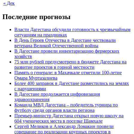
« Дек
Последние прогнозы
Власти Дагестана обсудили готовность к чрезвычайным
ситуациям на праздниках
В День Героев Отечества в Дагестане чествовали
ветерана Великой Отечественной войны
В Дагестане провели инвентаризацию фермерских
хозяйств
75 млн рублей предусмотрено в бюджете Дагестана на
развитие проектов в горной местности
Память о генерале: в Махачкале отметили 100-летие
Омара Муртазалиева
Более 400 заправок в Дагестане разместились на землях
с нарушениями
В Дагестане продолжается цифровизация
здравоохранения
Команда МВД Дагестана – победитель турнира по
футболу среди органов власти региона
Премьер-министр Дагестана открыл новую школу на
604 ученических места в поселке Шамхале
Сергей Меликов и Александр Ломакин провели
совещание по реализации крупных проектов в