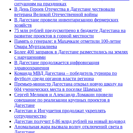
ситуациям на праздниках
В День Героев Отечества в Дагестане чествовали
ветерана Великой Отечественной войны
В Дагестане провели инвентаризацию фермерских
хозяйств
75 млн рублей предусмотрено в бюджете Дагестана на
развитие проектов в горной местности
Память о генерале: в Махачкале отметили 100-летие
Омара Муртазалиева
Более 400 заправок в Дагестане разместились на землях
с нарушениями
В Дагестане продолжается цифровизация
здравоохранения
Команда МВД Дагестана – победитель турнира по
футболу среди органов власти региона
Премьер-министр Дагестана открыл новую школу на
604 ученических места в поселке Шамхале
Сергей Меликов и Александр Ломакин провели
совещание по реализации крупных проектов в
Дагестане
Дагестан и Ингушетия продолжат укреплять
сотрудничество
Дагестан получит 6,86 млрд рублей на новый водовод
Аномальная жара вызвала волну отключений света в
Дагестане