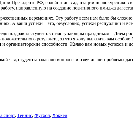
Д при Президенте РФ, содействие в адаптации первокурсников в
а работу, направленную на создание позитивного имиджа дагеста
торжественных церемониях. Эту работу всем нам было бы сложно 
иях. А ваши успехи – это, безусловно, успехи республики и всей
едь поздравил студентов с наступающим праздником – Днём росс
о положительного результата, за что я хочу выразить вам особою
 и организаторские способности. Желаю вам новых успехов и до
ашкой чая, студенты задавали вопросы и озвучивали проблемы да
а спорт
,
Теннис
,
Футбол
,
Хоккей