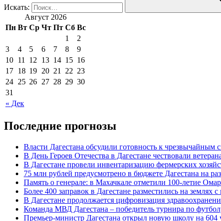
Искать:
Август 2026
Пн
Вт
Ср
Чт
Пт
Сб
Вс
1
2
3
4
5
6
7
8
9
10
11
12
13
14
15
16
17
18
19
20
21
22
23
24
25
26
27
28
29
30
31
« Дек
Последние прогнозы
Власти Дагестана обсудили готовность к чрезвычайным 
В День Героев Отечества в Дагестане чествовали ветера
В Дагестане провели инвентаризацию фермерских хозяйс
75 млн рублей предусмотрено в бюджете Дагестана на ра
Память о генерале: в Махачкале отметили 100-летие Ома
Более 400 заправок в Дагестане разместились на землях 
В Дагестане продолжается цифровизация здравоохранени
Команда МВД Дагестана – победитель турнира по футболу
Премьер-министр Дагестана открыл новую школу на 604 