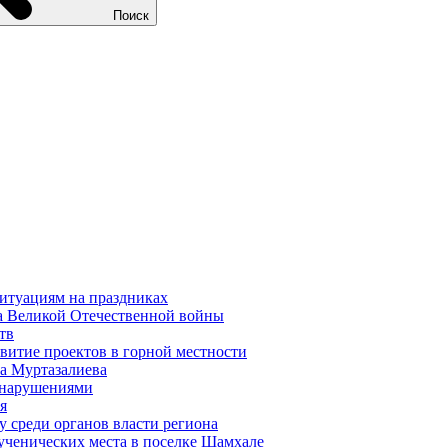
Поиск
ситуациям на праздниках
на Великой Отечественной войны
тв
звитие проектов в горной местности
ра Муртазалиева
с нарушениями
я
 среди органов власти региона
ученических места в поселке Шамхале