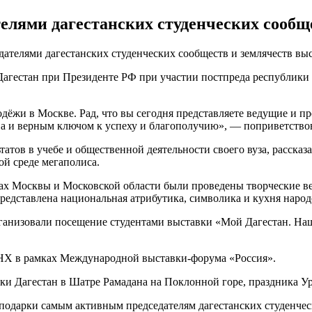
телями дагестанских студенческих сообщ
едателями дагестанских студенческих сообществ и землячеств в
Дагестан при Президенте РФ при участии постпреда республики
лодёжи в Москве. Рад, что вы сегодня представляете ведущие и п
ва и верным ключом к успеху и благополучию», — поприветство
тов в учебе и общественной деятельности своего вуза, рассказа
ой среде мегаполиса.
узах Москвы и Московской области были проведены творческие в
редставлена национальная атрибутика, символика и кухня народ
организовали посещение студентами выставки «Мой Дагестан. Н
ДНХ в рамках Международной выставки-форума «Россия».
и Дагестан в Шатре Рамадана на Поклонной горе, праздника Ур
подарки самым активным председателям дагестанских студенчес