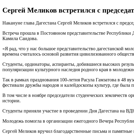
Сергей Меликов встретился с председа
Накануне глава Дагестана Сергей Меликов встретился с предс
Встреча прошла в Постоянном представительстве Республики 
Камила Саидова.
«Я рад, что у нас большое представительство дагестанской мо
времена считалось основой развития цивилизованного общест
Студенты, ординаторы, аспиранты, добившиеся высоких результа
популяризации культурного наследия родного края в молодежн
Так в рамках празднования 100-летия Расула Гамзатова в 48 в
фестивали дружбы народов и калейдоскопы культур, где была п
В том числе в ноябре председатели студенческих землячеств 
истории.
Студенты приняли участие в проведении Дня Дагестана на В
Молодежь помогла в организации ежегодного Вечера Республик
Сергей Меликов вручил благодарственные письма и памятные 