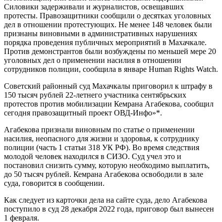
Силовики задерживали и журналистов, освещавших
протесты. Правозащитники сообщили о десятках уголовных
дел в отношении протестующих. Не менее 148 человек были
признаны виновными в административных нарушениях
порядка проведения публичных мероприятий в Махачкале.
Против демонстрантов были возбуждены по меньшей мере 20
уголовных дел о применении насилия в отношении
сотрудников полиции, сообщила в январе Human Rights Watch.
Советский районный суд Махачкалы приговорил к штрафу в
150 тысяч рублей 22-летнего участника сентябрьских
протестов против мобилизации Кемрана Агабекова, сообщил
сегодня правозащитный проект ОВД-Инфо»*.
Агабекова признали виновным по статье о применении
насилия, неопасного для жизни и здоровья, к сотруднику
полиции (часть 1 статьи 318 УК РФ). Во время следствия
молодой человек находился в СИЗО. Суд учел это и
постановил снизить сумму, которую необходимо выплатить,
до 50 тысяч рублей. Кемрана Агабекова освободили в зале
суда, говорится в сообщении.
Как следует из карточки дела на сайте суда, дело Агабекова
поступило в суд 28 декабря 2022 года, приговор был вынесен
1 февраля.