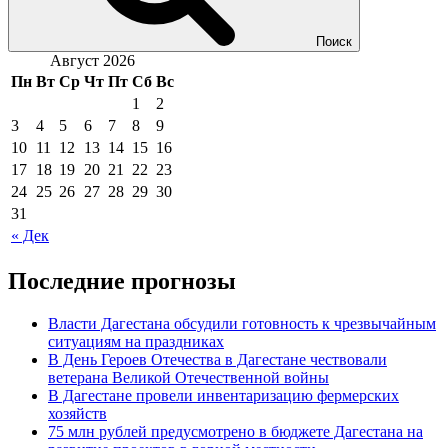
Поиск
Август 2026
Пн
Вт
Ср
Чт
Пт
Сб
Вс
1
2
3
4
5
6
7
8
9
10
11
12
13
14
15
16
17
18
19
20
21
22
23
24
25
26
27
28
29
30
31
« Дек
Последние прогнозы
Власти Дагестана обсудили готовность к чрезвычайным
ситуациям на праздниках
В День Героев Отечества в Дагестане чествовали
ветерана Великой Отечественной войны
В Дагестане провели инвентаризацию фермерских
хозяйств
75 млн рублей предусмотрено в бюджете Дагестана на