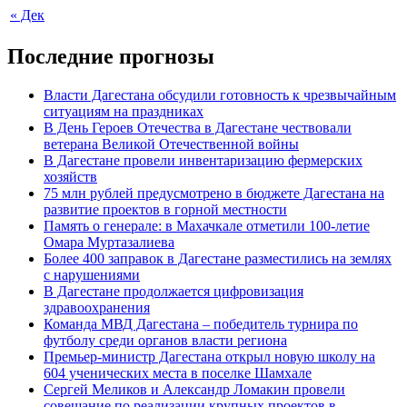
« Дек
Последние прогнозы
Власти Дагестана обсудили готовность к чрезвычайным
ситуациям на праздниках
В День Героев Отечества в Дагестане чествовали
ветерана Великой Отечественной войны
В Дагестане провели инвентаризацию фермерских
хозяйств
75 млн рублей предусмотрено в бюджете Дагестана на
развитие проектов в горной местности
Память о генерале: в Махачкале отметили 100-летие
Омара Муртазалиева
Более 400 заправок в Дагестане разместились на землях
с нарушениями
В Дагестане продолжается цифровизация
здравоохранения
Команда МВД Дагестана – победитель турнира по
футболу среди органов власти региона
Премьер-министр Дагестана открыл новую школу на
604 ученических места в поселке Шамхале
Сергей Меликов и Александр Ломакин провели
совещание по реализации крупных проектов в